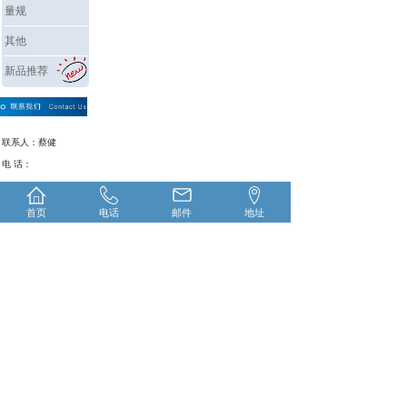
量规
其他
新品推荐
联系人：蔡健
电 话：
0792-6988330
0792-
6988298
首页
电话
邮件
地址
地址：江西省九江市
柴桑区沙城工业园锦
绣大道
江西省恒瑞工量具有限公司