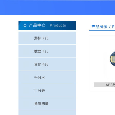
游标卡尺
数显卡尺
其他卡尺
千分尺
ABS
百分表
角度测量