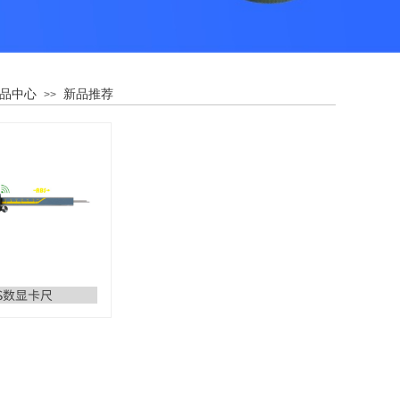
品中心
新品推荐
>>
BS数显卡尺