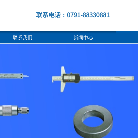
联系电话：
0791-
88330881
联系我们
新闻中心