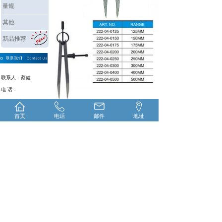
量规
其他
新品推荐
联系人：蔡健
电 话：
0792-6988330
0792-
6988298
首页
电话
邮件
地址
地址：江西省九江市
柴桑区沙城工业园锦
绣大道
江西省恒瑞工量具有限公司